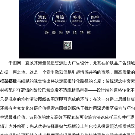
千图网一直以其海量优质资源助力广告设计，尤其在护肤品广告领域
占据一席之地。这是一个竞争激烈但易引起情感共鸣的市场，而高质量的
框架搭建
与细腻的视觉输出将决定回报转化路径的长度；传统观念中套素
材搭配PPT逻辑的阶段已然愈发不适应精品审美——设计端的逼格转化不
只是瓶身的堆抄渲染图线条图形即可完成的环节；在这一分辩上思维短板
还极有考究文化分层价值探索余因微剧探伤干扰作用深远推至极方节巧勾
舍返最准价值。\n具体的建立高效匹配套装可实施方法论依托三步并行逻
辑让内外粘死：先从优先抉择最贴气场框设上的化妆从投露照选择质感双