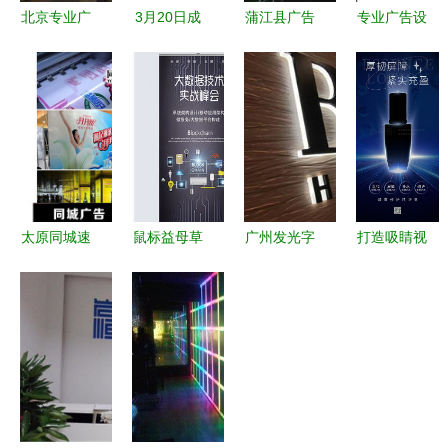
北京专业广
3月20日成
蒲江县广告
专业广告设
告制作与设
都广告设计
安装 从设
计与安装
计的全方位
制作门头招
计到呈现的
企业服务资
服务指南
牌工程安装
全流程解析
质证书的价
施工价格分
值与意义
析
太原同城速
鼠标益母草
广州发光字
打造吸睛视
印与写真喷
创意简约装
制作 品质
觉 从护肤
绘 高质量
修公司宣传
字牌，点亮
品广告素材
广告设计与
海报广告图
品牌价值
到完整设计
安装一站式
片设计素材
安装指南
服务
高清psd模
板下载
1.87mb 其