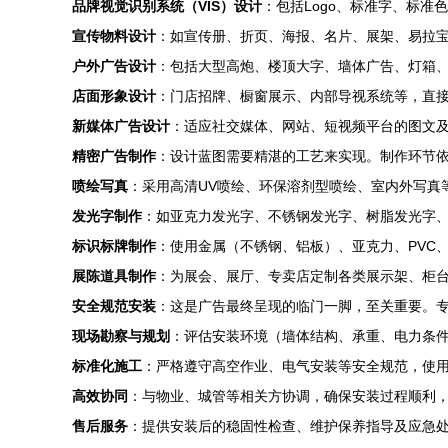
品牌视觉识别系统（VIS）设计
：包括Logo、标准字、标
宣传物料设计
：如宣传册、折页、海报、名片、展架、易拉
户外广告设计
：包括大型高炮、楼顶大字、墙体广告、灯箱
店面形象设计
：门店招牌、橱窗展示、内部导视系统等，直
新媒体广告设计
：适应社交媒体、网站、短视频平台的图文
精密广告制作
：设计蓝图需要精湛的工艺来实现。制作环节
喷绘写真
：采用高清UV喷绘、环保溶剂型喷绘、室内外写真
发光字制作
：如亚克力发光字、不锈钢发光字、树脂发光字
标识标牌制作
：使用金属（不锈钢、铝板）、亚克力、PVC
展陈道具制作
：为展会、展厅、专卖店定制各类展示架、柜
安全规范安装
：这是广告最终呈现的临门一脚，至关重要。
现场勘察与规划
：评估安装环境（墙体结构、承重、电力条
标准化施工
：严格遵守高空作业、电气安装等安全规范，使
高效协同
：与物业、城管等相关方协调，确保安装过程顺利
售后服务
：提供安装后的稳固性检查、维护保养指导及应急