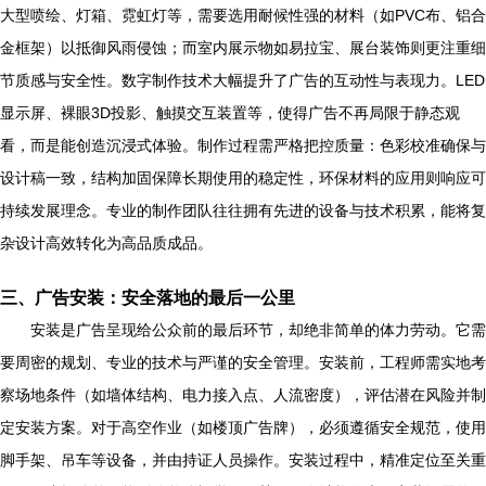
大型喷绘、灯箱、霓虹灯等，需要选用耐候性强的材料（如PVC布、铝合
金框架）以抵御风雨侵蚀；而室内展示物如易拉宝、展台装饰则更注重细
节质感与安全性。数字制作技术大幅提升了广告的互动性与表现力。LED
显示屏、裸眼3D投影、触摸交互装置等，使得广告不再局限于静态观
看，而是能创造沉浸式体验。制作过程需严格把控质量：色彩校准确保与
设计稿一致，结构加固保障长期使用的稳定性，环保材料的应用则响应可
持续发展理念。专业的制作团队往往拥有先进的设备与技术积累，能将复
杂设计高效转化为高品质成品。
三、广告安装：安全落地的最后一公里
安装是广告呈现给公众前的最后环节，却绝非简单的体力劳动。它需
要周密的规划、专业的技术与严谨的安全管理。安装前，工程师需实地考
察场地条件（如墙体结构、电力接入点、人流密度），评估潜在风险并制
定安装方案。对于高空作业（如楼顶广告牌），必须遵循安全规范，使用
脚手架、吊车等设备，并由持证人员操作。安装过程中，精准定位至关重