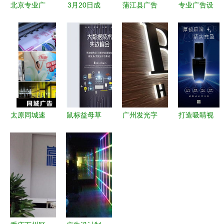
北京专业广
3月20日成
蒲江县广告
专业广告设
告制作与设
都广告设计
安装 从设
计与安装
计的全方位
制作门头招
计到呈现的
企业服务资
服务指南
牌工程安装
全流程解析
质证书的价
施工价格分
值与意义
析
太原同城速
鼠标益母草
广州发光字
打造吸睛视
印与写真喷
创意简约装
制作 品质
觉 从护肤
绘 高质量
修公司宣传
字牌，点亮
品广告素材
广告设计与
海报广告图
品牌价值
到完整设计
安装一站式
片设计素材
安装指南
服务
高清psd模
板下载
1.87mb 其