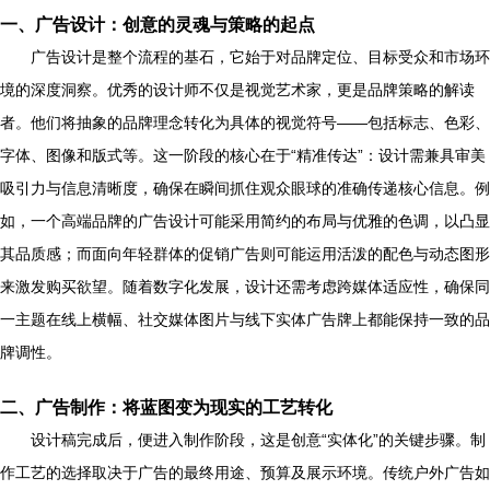
一、广告设计：创意的灵魂与策略的起点
广告设计是整个流程的基石，它始于对品牌定位、目标受众和市场环
境的深度洞察。优秀的设计师不仅是视觉艺术家，更是品牌策略的解读
者。他们将抽象的品牌理念转化为具体的视觉符号——包括标志、色彩、
字体、图像和版式等。这一阶段的核心在于“精准传达”：设计需兼具审美
吸引力与信息清晰度，确保在瞬间抓住观众眼球的准确传递核心信息。例
如，一个高端品牌的广告设计可能采用简约的布局与优雅的色调，以凸显
其品质感；而面向年轻群体的促销广告则可能运用活泼的配色与动态图形
来激发购买欲望。随着数字化发展，设计还需考虑跨媒体适应性，确保同
一主题在线上横幅、社交媒体图片与线下实体广告牌上都能保持一致的品
牌调性。
二、广告制作：将蓝图变为现实的工艺转化
设计稿完成后，便进入制作阶段，这是创意“实体化”的关键步骤。制
作工艺的选择取决于广告的最终用途、预算及展示环境。传统户外广告如