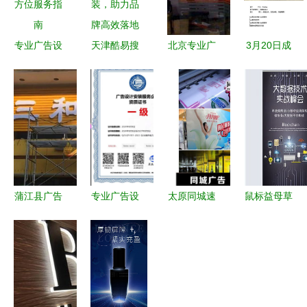
专业广告设
天津酷易搜
北京专业广
3月20日成
计制作安装
专注广告设
告制作与设
都广告设计
从创意到落
计与安装，
计的全方位
制作门头招
地的全方位
助力品牌高
服务指南
牌工程安装
服务指南
效落地
施工价格分
析
蒲江县广告
专业广告设
太原同城速
鼠标益母草
安装 从设
计与安装
印与写真喷
创意简约装
计到呈现的
企业服务资
绘 高质量
修公司宣传
全流程解析
质证书的价
广告设计与
海报广告图
值与意义
安装一站式
片设计素材
服务
高清psd模